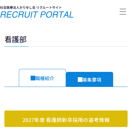
Skip
Skip
to
to
the
the
content
Navigation
看護部
職種紹介
募集要項
2027年度 看護師新卒採用の選考情報