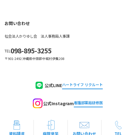
お問い合わせ
社会法人かりゆし会 法人事務局人事課
098-895-3255
TEL
〒901-2492 沖縄県中頭郡中城村伊集208
ハートライフ リクルート
公式LINE
看護部
薬局
研修医
公式Instagram
プライバシーポリシー
コンテンツの利用について
Copyright © 社会医療法人かりゆし会 All Rights Reserved.
資料請求
病院見学
お問い合わせ
TEL