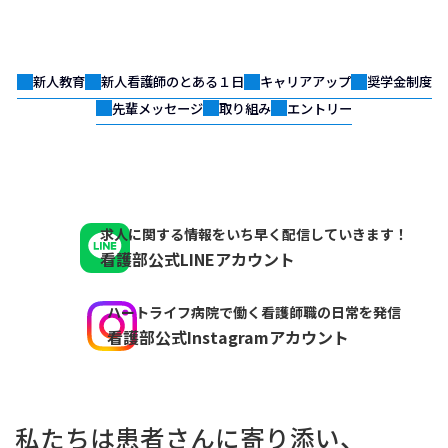
新人教育
新人看護師のとある１日
キャリアアップ
奨学金制度
先輩メッセージ
取り組み
エントリー
カ
求人に関する情報をいち早く配信していきます！
ラ
看護部公式LINEアカウント
ム
リ
カ
ン
ハートライフ病院で働く
看護師職の日常を発信
ラ
ク
看護部公式Instagramアカウント
ム
リ
ン
ク
私たちは患者さんに寄り添い、