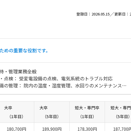
／
登録日：2026.05.15
更新日：202
小那覇）
るための重要な役割です。
索する
リセット
持・管理業務全般
・点検： 受変電設備の点検、電気系統のトラブル対応
備の管理： 院内の温度・湿度管理、水回りのメンテナンス
運用監視： 命に関わる重要な設備の日常点検
立会い： 専門業者による定期点検や修繕工事の管理
： 省エネ対策の提案・実施
大卒
大卒
短大・専門卒
短大・専門
 院内の什器や設備の軽微な修理
（1年目）
（5年目）
（1年目）
（5年目
180,700円
189,900円
178,300円
187,700