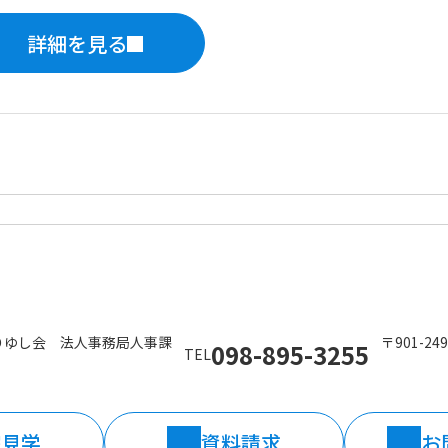
詳細を見る
りゆし会 法人事務局人事課
〒901-2
098-895-3255
TEL
院見学
資料請求
お