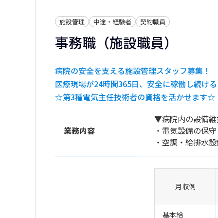
勤務施設
ハートライフ病院（中城村伊集）
施設管理
中途・経験者
契約職員
ハートライフクリニック（西原町掛保久）
事務職（施設職員）
ハートライフ地域包括ケアセンター（西原町
はーとらいふ保育園（中城村伊集）
西平医院（宜野湾市赤道）
病院の安全を支える施設管理スタッフ募集！
医療現場が24時間365日、安全に稼働し続け
検
☆第3種電気主任技術者の資格を活かせます☆
▼病院内の設備維
業務内容
・電気設備の保守
・空調・給排水設
・医療ガス設備の
・業者対応・工事
・エネルギー管理
月収例
・簡易的な修繕：
基本給