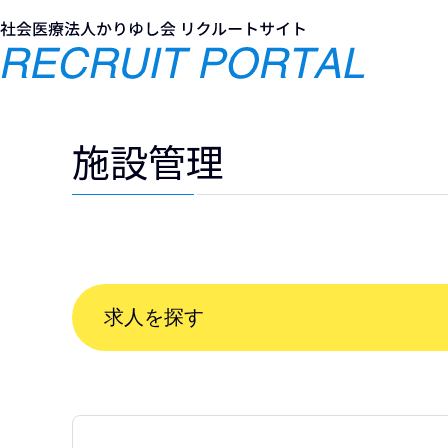
Skip
Skip
to
to
the
the
content
Navigation
施設管理
求人を探す
職種
キャリア
新卒
第二新卒
中途・経験者
未経験者
募集形態
正職員
契約職員
パート・アルバイト