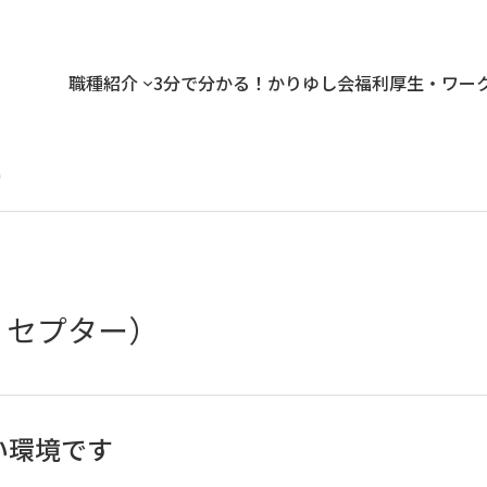
職種紹介
3分で分かる！かりゆし会
福利厚生・ワー
ー
リセプター）
い環境です