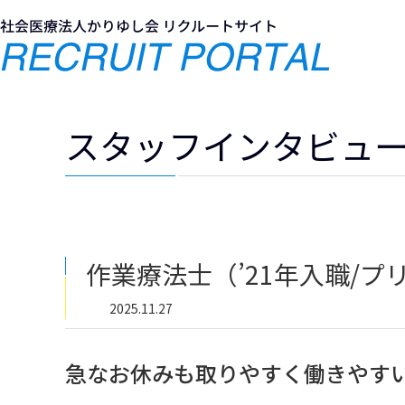
Skip
Skip
to
to
the
the
content
Navigation
スタッフインタビュ
作業療法士（’21年入職/プ
2025.11.27
急なお休みも取りやすく働きやす