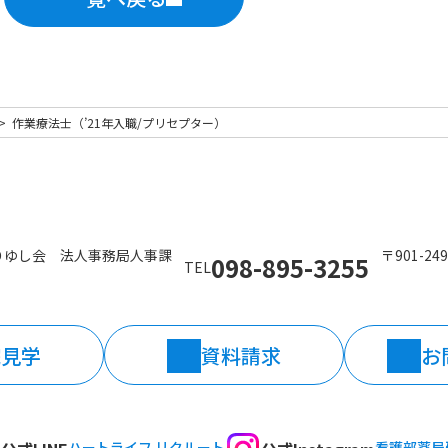
作業療法士（’21年入職/プリセプター）
りゆし会 法人事務局人事課
〒901-2
098-895-3255
TEL
院見学
資料請求
お
ハートライフ リクルート
看護部
薬局